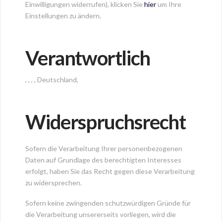
Einwilligungen widerrufen), klicken Sie
hier
um Ihre
Einstellungen zu ändern.
Verantwortlich
, , , , Deutschland,
Widerspruchsrecht
Sofern die Verarbeitung Ihrer personenbezogenen
Daten auf Grundlage des berechtigten Interesses
erfolgt, haben Sie das Recht gegen diese Verarbeitung
zu widersprechen.
Sofern keine zwingenden schutzwürdigen Gründe für
die Verarbeitung unsererseits vorliegen, wird die